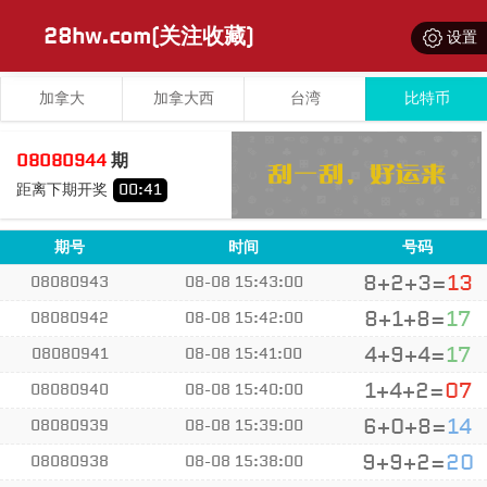
28hw.com(关注收藏)
设置
加拿大
加拿大西
台湾
比特币
6
9
0
15
08080944
期
+
+
=
距离下期开奖
00
:
41
大
单
期号
时间
号码
8+2+3=
13
08080943
08-08 15:43:00
8+1+8=
17
08080942
08-08 15:42:00
4+9+4=
17
08080941
08-08 15:41:00
1+4+2=
07
08080940
08-08 15:40:00
6+0+8=
14
08080939
08-08 15:39:00
9+9+2=
20
08080938
08-08 15:38:00